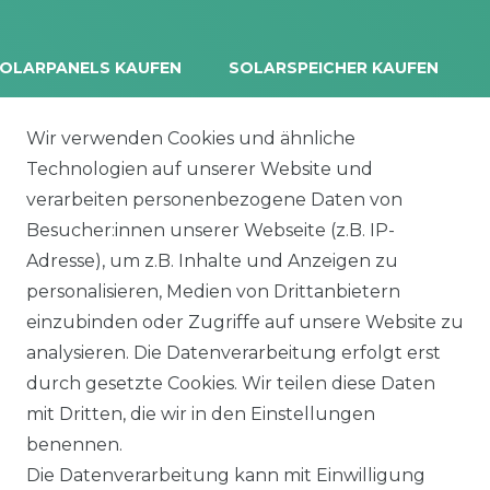
OLARPANELS KAUFEN
SOLARSPEICHER KAUFEN
rina Vertex S+
Balkonkraftwerk Speicher
oliTek
10 kWh Batteriespeicher
Wir verwenden Cookies und ähnliche
a Solar Module
Solplanet Batteriespeicher
Technologien auf unserer Website und
alettenware
Growatt Speicher
verarbeiten personenbezogene Daten von
Trina Solar Speicher
Besucher:innen unserer Webseite (z.B. IP-
ECHSELRICHTER
ZUBEHÖR
Adresse), um z.B. Inhalte und Anzeigen zu
icrowechselrichter
Unterkonstruktion
personalisieren, Medien von Drittanbietern
ybridwechselrichter
Solarkabel & Stecker
einzubinden oder Zugriffe auf unsere Website zu
nsel / Offgrid Wechselrichter
E-Auto Ladestation
analysieren. Die Datenverarbeitung erfolgt erst
olplanet Wechselrichter
Weiteres Zubehör
durch gesetzte Cookies. Wir teilen diese Daten
rowatt Wechselrichter
mit Dritten, die wir in den Einstellungen
ALKONKRAFTWERK
PV-KOMPLETTSETS
benennen.
000 Wp Balkonkraftwerk
Alle Komplettsets
Die Datenverarbeitung kann mit Einwilligung
alkonkraftwerk mit Speicher
Solaranlagen mit Speicher