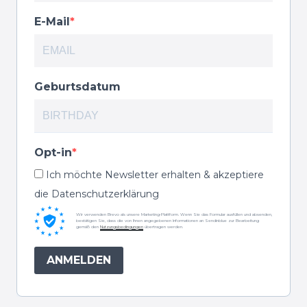
E-Mail
Geburtsdatum
Opt-in
Ich möchte Newsletter erhalten & akzeptiere
die Datenschutzerklärung
Wir verwenden Brevo als unsere Marketing-Plattform. Wenn Sie das Formular ausfüllen und absenden,
bestätigen Sie, dass die von Ihnen angegebenen Informationen an Sendinblue zur Bearbeitung
gemäß den
Nutzungsbedingungen
übertragen werden.
ANMELDEN