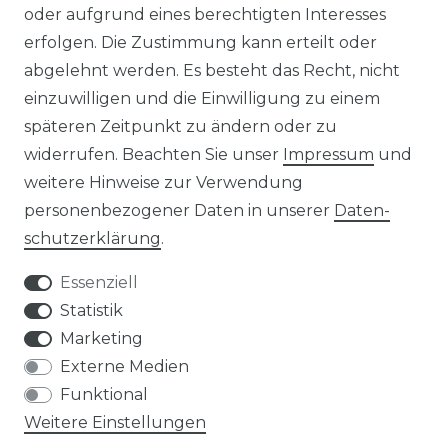
oder aufgrund eines berechtigten Interesses
rowatt NOAH 2000
Insel Solaranlagen
erfolgen. Die Zustimmung kann erteilt oder
rowatt NEXA 2000
10 kW PV-Anlage mit Speicher
8 kWp Solaranlagen
abgelehnt werden. Es besteht das Recht, nicht
15 kWp Solaranlagen
einzuwilligen und die Einwilligung zu einem
20 kWp Solaranlagen
späteren Zeitpunkt zu ändern oder zu
25 kWp Solaranlagen
widerrufen. Beachten Sie unser
Impressum
und
30 kWp Solaranlagen
weitere Hinweise zur Verwendung
LIMAANLAGEN
ÜBER UNS
personenbezogener Daten in unserer
Daten­
plit-Klimaanlagen
Wir sind ein
schutz­erklärung
.
antech Klimaanlagen
reiner Online-Shop.
ulti-Split Sets
Essenziell
obile Klimaanlagen
ACTEC Solar
Statistik
uftentfeuchter
Marketing
AC TEC GmbH
Externe Medien
Funktional
Wikingerstraße 10
Weitere Einstellungen
76189 Karlsruhe