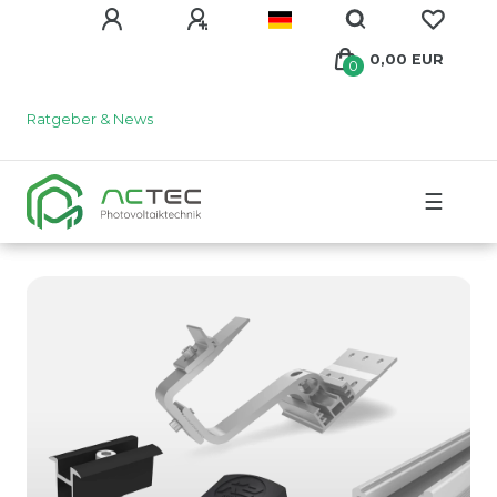
0,00 EUR
0
Ratgeber & News
☰