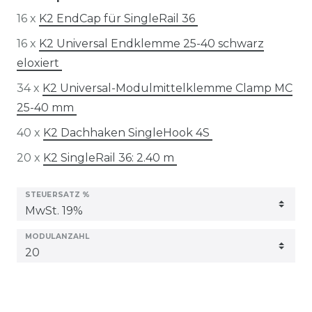
16 x
K2 EndCap für SingleRail 36
16 x
K2 Universal Endklemme 25-40 schwarz
eloxiert
34 x
K2 Universal-Modulmittelklemme Clamp MC
25-40 mm
40 x
K2 Dachhaken SingleHook 4S
20 x
K2 SingleRail 36: 2.40 m
STEUERSATZ %
MODULANZAHL